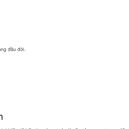
áng đầu đời.
n