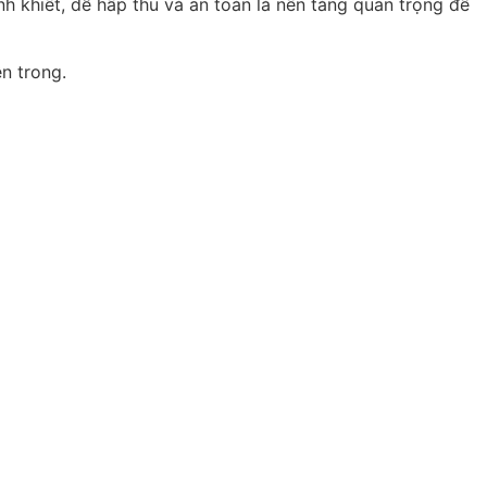
nh khiết, dễ hấp thu và an toàn là nền tảng quan trọng để
n trong.