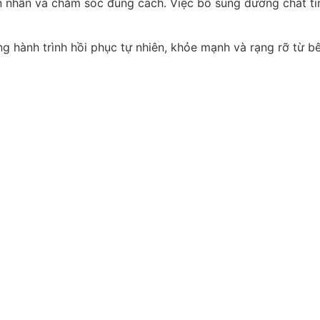
iên nhẫn và chăm sóc đúng cách. Việc bổ sung dưỡng chất ti
 hành trình hồi phục tự nhiên, khỏe mạnh và rạng rỡ từ bê